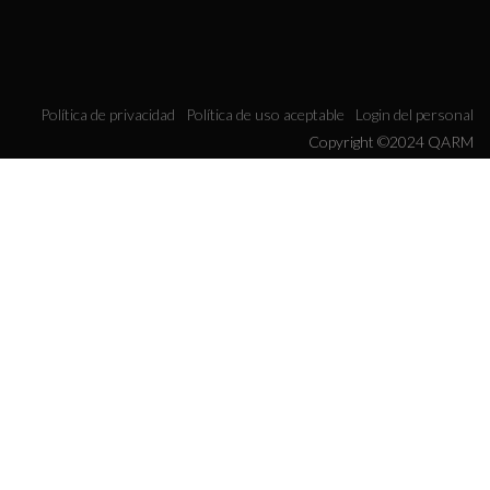
Política de privacidad
Política de uso aceptable
Login del personal
Copyright ©2024 QARM