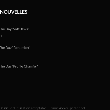
 NOUVELLES
e Day 'Soft Jaws'
24
he Day "Renumber'
4
e Day 'Profile Chamfer'
Politique d'utilisation acceptable
Connexion du personnel