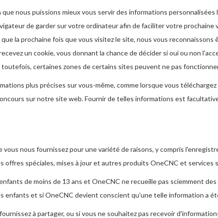
n que nous puissions mieux vous servir des informations personnalisées 
gateur de garder sur votre ordinateur afin de faciliter votre prochaine vi
que la prochaine fois que vous visitez le site, nous vous reconnaissons êt
 recevez un cookie, vous donnant la chance de décider si oui ou non l'a
es, toutefois, certaines zones de certains sites peuvent ne pas fonctionn
rmations plus précises sur vous-même, comme lorsque vous téléchargez un
cours sur notre site web. Fournir de telles informations est facultativ
vous nous fournissez pour une variété de raisons, y compris l'enregistre
s offres spéciales, mises à jour et autres produits OneCNC et services 
enfants de moins de 13 ans et OneCNC ne recueille pas sciemment des
 enfants et si OneCNC devient conscient qu'une telle information a été r
fournissez à partager, ou si vous ne souhaitez pas recevoir d'informati