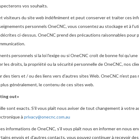
especterons vos souhaits.
visiteurs du site web indéfiniment et peut conserver et traiter ces i
nseignements personnels OneCNC, vous consentez au stockage et à l'ut
 décrites ci-dessus. OneCNC prend des précautions raisonnables pour p
ommunication.
personnels si la loi l'exige ou si OneCNC croit de bonne foi qu'une t
 les droits, la propriété ou la sécurité personnelle de OneCNC, nos clie
des tiers et / ou des liens vers d'autres sites Web. OneCNC n'est pas 
u, plus généralement, le contenu de ces sites web.
ting out»
lle sont exacts. S'il vous plaît nous aviser de tout changement à votre
ectronique à
privacy@onecnc.com.au
es informations de OneCNC, s'il vous plaît nous en informer en nous envo
ertains envois et d'autres contacts, vous pouvez continuer à recevoir de