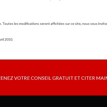
outes les modifications seront affichées sur ce site, nous vous inviton
vril 2010.
TENEZ VOTRE CONSEIL GRATUIT ET CITER M