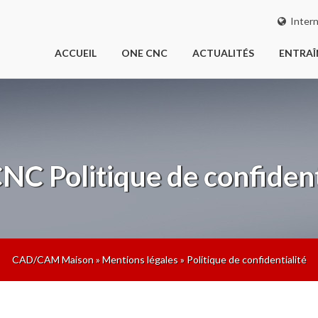
Intern
ACCUEIL
ONE CNC
ACTUALITÉS
ENTRA
CNC
Politique de confident
CAD/CAM Maison
»
Mentions légales
»
Politique de confidentialité