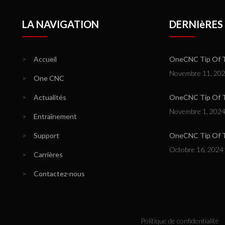
LA NAVIGATION
DERNIèRES
>
Accueil
OneCNC Tip Of Th
Novembre 11, 20
>
One CNC
>
Actualités
OneCNC Tip Of T
Novembre 1, 202
>
Entraînement
>
Support
OneCNC Tip Of Th
Octobre 16, 2024
>
Carrières
>
Contactez-nous
Politique de confidentialité