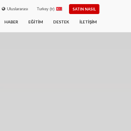
Uluslararası
Turkey (tr)
SATIN NASIL
HABER
EĞITIM
DESTEK
İLETIŞIM