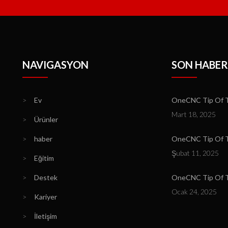
NAVIGASYON
SON HABER
>
Ev
OneCNC Tip Of T
Mart 18, 2025
>
Ürünler
>
haber
OneCNC Tip Of Th
Şubat 11, 2025
>
Eğitim
>
Destek
OneCNC Tip Of T
Ocak 24, 2025
>
Kariyer
>
İletişim