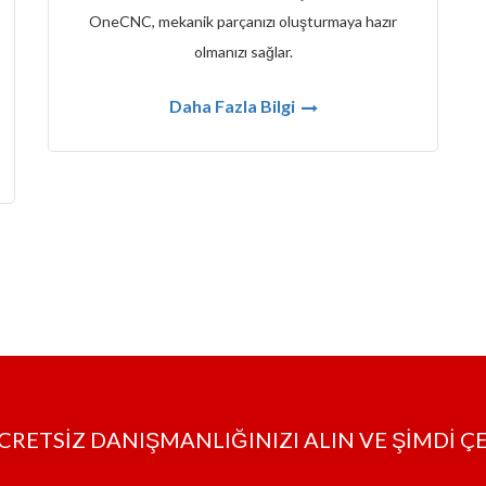
OneCNC, mekanik parçanızı oluşturmaya hazır
olmanızı sağlar.
Daha Fazla Bilgi
CRETSİZ DANIŞMANLIĞINIZI ALIN VE ŞİMDİ Ç