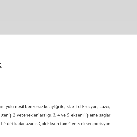
k
 yolu nesil benzersiz kolaylığı ile, size Tel Erozyon, Lazer,
C
geniş 2 yetenekleri aralığı, 3, 4 ve 5 eksenli işleme sağlar
bir dizi kadar uzanır. Çok Eksen tam 4 ve 5 eksen pozisyon