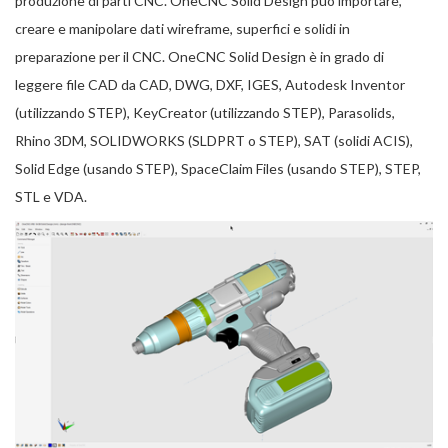
produzione di parti CNC. OneCNC Solid Design può importare,
creare e manipolare dati wireframe, superfici e solidi in
preparazione per il CNC. OneCNC Solid Design è in grado di
leggere file CAD da CAD, DWG, DXF, IGES, Autodesk Inventor
(utilizzando STEP), KeyCreator (utilizzando STEP), Parasolids,
Rhino 3DM, SOLIDWORKS (SLDPRT o STEP), SAT (solidi ACIS),
Solid Edge (usando STEP), SpaceClaim Files (usando STEP), STEP,
STL e VDA.