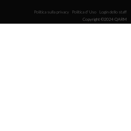
Politica sulla privacy
Politica d' Uso
Login dello staff
Copyright ©2024 QARM